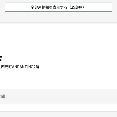
全部屋情報を表示する（25部屋）
無
敷
1K
6.6
万円
6,000円
追
29.20㎡
無
礼
無
敷
ワンルーム
6.1
万円
6,000円
追
26.92㎡
無
礼
店
元町ANDANTINO2階
無
敷
ワンルーム
6.15
万円
6,000円
追
26.88㎡
無
礼
無
敷
ワンルーム
5.9
万円
6,000円
追
26.92㎡
無
礼