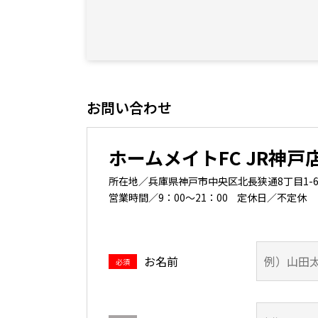
2階
お問い合わせ
2階
ホームメイトFC JR神戸
所在地／兵庫県神戸市中央区北長狭通8丁目1-6 西
2階
営業時間／9：00～21：00
定休日／不定休
お名前
必須
2階