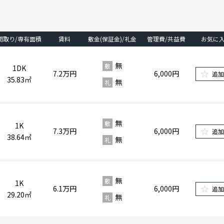
間取り/専有面積
賃料
敷金(保証金)/礼金
管理費/共益費
お気に
無
敷
1DK
7.2
万円
6,000円
追
35.83㎡
無
礼
無
敷
1K
7.3
万円
6,000円
追
38.64㎡
無
礼
無
敷
1K
6.1
万円
6,000円
追
29.20㎡
無
礼