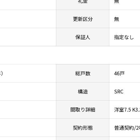
礼金
無
更新区分
無
保証人
指定なし
年）
総戸数
46戸
構造
SRC
間取り詳細
洋室7.5 K3.
契約形態
普通契約/2