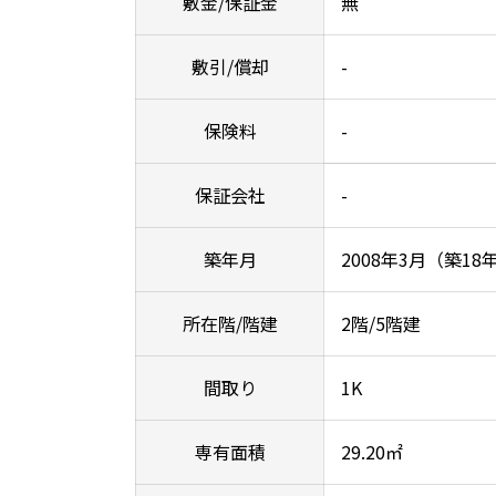
敷金/保証金
無
敷引/償却
-
保険料
-
保証会社
-
築年月
2008年3月（築18
所在階/階建
2階/5階建
間取り
1K
専有面積
29.20㎡