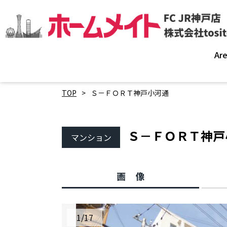
Ar
TOP
Ｓ－ＦＯＲＴ神戸小河通
Ｓ－ＦＯＲＴ神
マンション
画像
1
/
17