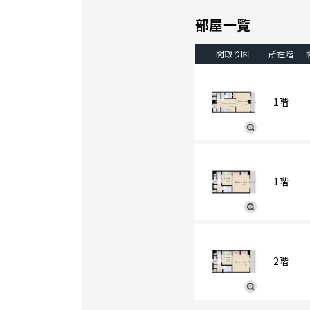
部屋一覧
間取り図
所在階
1階
1階
2階