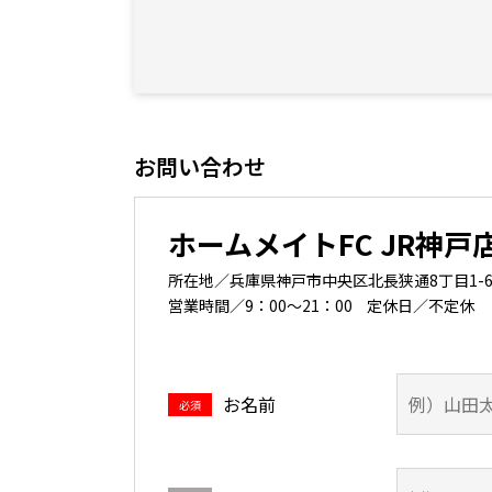
2階
お問い合わせ
2階
ホームメイトFC JR神戸
所在地／兵庫県神戸市中央区北長狭通8丁目1-6 西
2階
営業時間／9：00～21：00
定休日／不定休
お名前
必須
2階