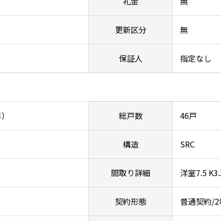
礼金
無
更新区分
無
保証人
指定なし
年）
総戸数
46戸
構造
SRC
間取り詳細
洋室7.5 K3.
契約形態
普通契約/2