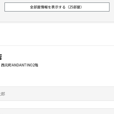
全部屋情報を表示する（25部屋）
無
敷
ワンルーム
6.15
万円
6,000円
追
26.88㎡
無
礼
無
敷
ワンルーム
6.15
万円
6,000円
追
26.88㎡
無
礼
店
元町ANDANTINO2階
無
敷
1K
6.1
万円
6,000円
追
29.20㎡
無
礼
無
敷
1K
6.6
万円
6,000円
追
29.20㎡
無
礼