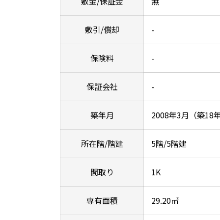
敷金/保証金
無
敷引/償却
-
保険料
-
保証会社
-
築年月
2008年3月（築18
所在階/階建
5階/5階建
間取り
1K
専有面積
29.20㎡