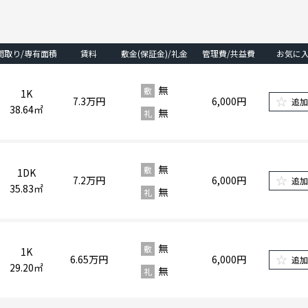
間取り/専有面積
賃料
敷金(保証金)/礼金
管理費/共益費
お気に
無
敷
1K
7.3
万円
6,000円
追
38.64㎡
無
礼
無
敷
1DK
7.2
万円
6,000円
追
35.83㎡
無
礼
無
敷
1K
6.65
万円
6,000円
追
29.20㎡
無
礼