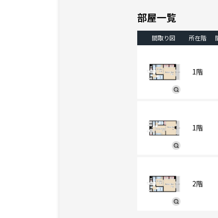
部屋一覧
間取り図
所在階
1階
1階
2階