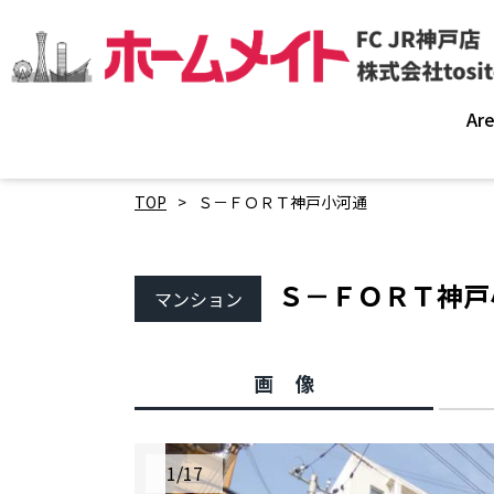
Ar
TOP
Ｓ－ＦＯＲＴ神戸小河通
Ｓ－ＦＯＲＴ神
マンション
画像
1
/
17