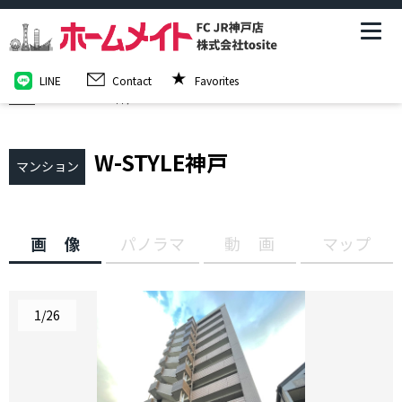
LINE
Contact
Favorites
TOP
W-STYLE神戸
W-STYLE神戸
マンション
画像
パノラマ
動画
マップ
1
/
26