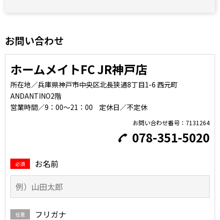
敷
無
礼
無
7階
1K
専有：26.67㎡
お問い合わせ
ホームメイトFC JR神戸店
所在地／兵庫県神戸市中央区北長狭通8丁目1-6 西元町
ANDANTINO2階
営業時間／9：00～21：00
定休日／不定休
お問い合わせ番号：7131264
078-351-5020
お名前
必須
フリガナ
任意