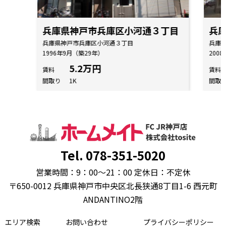
兵庫県神戸市兵庫区小河通３丁目
兵
兵庫県神戸市兵庫区小河通３丁目
兵庫
1996年9月（築29年）
200
5.2万円
賃料
賃料
間取り
1K
間取
Tel. 078-351-5020
営業時間：9：00～21：00 定休日：不定休
〒650-0012 兵庫県神戸市中央区北長狭通8丁目1-6 西元町
ANDANTINO2階
エリア検索
お問い合わせ
プライバシーポリシー