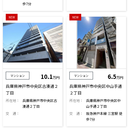
歩7分
NEW
NEW
10.1
6.5
マンション
マンション
万円
万円
兵庫県神戸市中央区古湊通２
兵庫県神戸市中央区中山手通
丁目
２丁目
所在地：
兵庫県神戸市中央区古
所在地：
兵庫県神戸市中央区中
湊通２丁目
山手通２丁目
交 通：
交 通：
阪急神戸本線 三宮駅 徒
歩7分