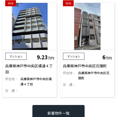
NEW
NEW
9.23
6
マンション
マンション
万円
万円
兵庫県神戸市中央区橘通４丁
兵庫県神戸市中央区花隈町
目
所在地：
兵庫県神戸市中央区花
隈町
所在地：
兵庫県神戸市中央区橘
通４丁目
交 通：
交 通：
新着物件一覧