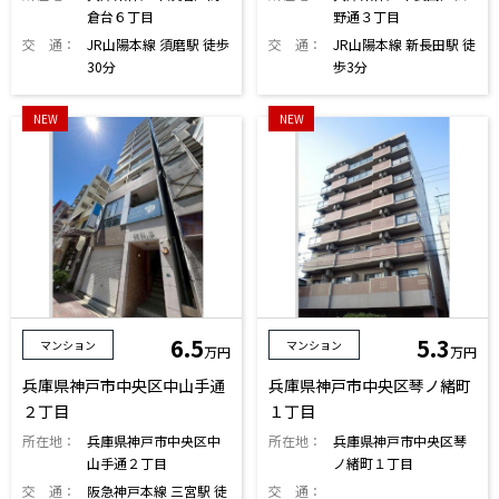
倉台６丁目
野通３丁目
交 通：
JR山陽本線 須磨駅 徒歩
交 通：
JR山陽本線 新長田駅 徒
30分
歩3分
NEW
NEW
6.5
5.3
マンション
マンション
万円
万円
兵庫県神戸市中央区中山手通
兵庫県神戸市中央区琴ノ緒町
２丁目
１丁目
所在地：
兵庫県神戸市中央区中
所在地：
兵庫県神戸市中央区琴
山手通２丁目
ノ緒町１丁目
交 通：
阪急神戸本線 三宮駅 徒
交 通：